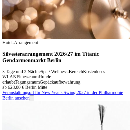
Hotel-Arrangement
Silvesterarrangement 2026/27 im Titanic
Gendarmenmarkt Berlin
3 Tage und 2 Nächte
Spa / Wellness-Bereich
Kostenloses
WLAN
Fitnessraum
Hunde
erlaubt
Tagungsraum
Gepäckaufbewahrung
ab 628,00 €
Berlin Mitte
Veranstaltungsort für New Year's Swing 2027 in der Philharmonie
Berlin ansehen