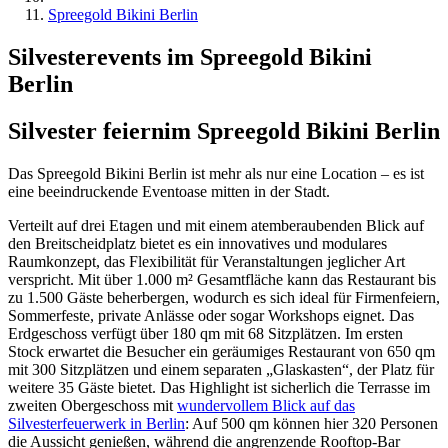
Spreegold Bikini Berlin
Silvesterevents im Spreegold Bikini
Berlin
Silvester feiern
im Spreegold Bikini Berlin
Das Spreegold Bikini Berlin ist mehr als nur eine Location – es ist
eine beeindruckende Eventoase mitten in der Stadt.
Verteilt auf drei Etagen und mit einem atemberaubenden Blick auf
den Breitscheidplatz bietet es ein innovatives und modulares
Raumkonzept, das Flexibilität für Veranstaltungen jeglicher Art
verspricht. Mit über 1.000 m² Gesamtfläche kann das Restaurant bis
zu 1.500 Gäste beherbergen, wodurch es sich ideal für Firmenfeiern,
Sommerfeste, private Anlässe oder sogar Workshops eignet. Das
Erdgeschoss verfügt über 180 qm mit 68 Sitzplätzen. Im ersten
Stock erwartet die Besucher ein geräumiges Restaurant von 650 qm
mit 300 Sitzplätzen und einem separaten „Glaskasten“, der Platz für
weitere 35 Gäste bietet. Das Highlight ist sicherlich die Terrasse im
zweiten Obergeschoss mit
wundervollem Blick auf das
Silvesterfeuerwerk in Berlin
: Auf 500 qm können hier 320 Personen
die Aussicht genießen, während die angrenzende Rooftop-Bar