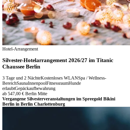
Hotel-Arrangement
Silvester-Hotelarrangement 2026/27 im Titanic
Chaussee Berlin
3 Tage und 2 Nächte
Kostenloses WLAN
Spa / Wellness-
Bereich
Sauna
Innenpool
Fitnessraum
Hunde
erlaubt
Gepäckaufbewahrung
ab 547,00 €
Berlin Mitte
Vergangene Silvesterveranstaltungen im Spreegold Bikini
Berlin in Berlin Charlottenburg