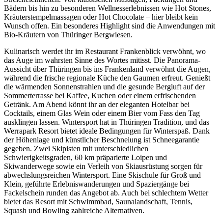
Bädern bis hin zu besonderen Wellnesserlebnissen wie Hot Stones,
Kräuterstempelmassagen oder Hot Chocolate – hier bleibt kein
Wunsch offen. Ein besonderes Highlight sind die Anwendungen mit
Bio-Kräutern von Thüringer Bergwiesen.
Kulinarisch werdet ihr im Restaurant Frankenblick verwöhnt, wo
das Auge im wahrsten Sinne des Wortes mitisst. Die Panorama-
Aussicht über Thüringen bis ins Frankenland verwöhnt die Augen,
während die frische regionale Küche den Gaumen erfreut. Genießt
die wärmenden Sonnenstrahlen und die gesunde Bergluft auf der
Sommerterrasse bei Kaffee, Kuchen oder einem erfrischenden
Getränk. Am Abend könnt ihr an der eleganten Hotelbar bei
Cocktails, einem Glas Wein oder einem Bier vom Fass den Tag
ausklingen lassen. Wintersport hat in Thüringen Tradition, und das
Werrapark Resort bietet ideale Bedingungen für Winterspaß. Dank
der Höhenlage und künstlicher Beschneiung ist Schneegarantie
gegeben. Zwei Skipisten mit unterschiedlichen
Schwierigkeitsgraden, 60 km präparierte Loipen und
Skiwanderwege sowie ein Verleih von Skiausrüstung sorgen für
abwechslungsreichen Wintersport. Eine Skischule für Groß und
Klein, geführte Erlebniswanderungen und Spaziergänge bei
Fackelschein runden das Angebot ab. Auch bei schlechtem Wetter
bietet das Resort mit Schwimmbad, Saunalandschaft, Tennis,
Squash und Bowling zahlreiche Alternativen.