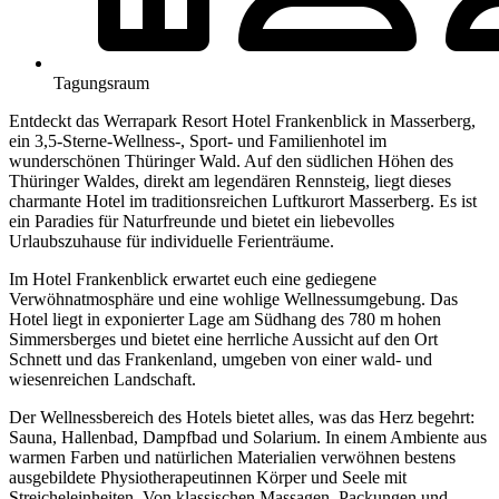
Tagungsraum
Entdeckt das Werrapark Resort Hotel Frankenblick in Masserberg,
ein 3,5-Sterne-Wellness-, Sport- und Familienhotel im
wunderschönen Thüringer Wald. Auf den südlichen Höhen des
Thüringer Waldes, direkt am legendären Rennsteig, liegt dieses
charmante Hotel im traditionsreichen Luftkurort Masserberg. Es ist
ein Paradies für Naturfreunde und bietet ein liebevolles
Urlaubszuhause für individuelle Ferienträume.
Im Hotel Frankenblick erwartet euch eine gediegene
Verwöhnatmosphäre und eine wohlige Wellnessumgebung. Das
Hotel liegt in exponierter Lage am Südhang des 780 m hohen
Simmersberges und bietet eine herrliche Aussicht auf den Ort
Schnett und das Frankenland, umgeben von einer wald- und
wiesenreichen Landschaft.
Der Wellnessbereich des Hotels bietet alles, was das Herz begehrt:
Sauna, Hallenbad, Dampfbad und Solarium. In einem Ambiente aus
warmen Farben und natürlichen Materialien verwöhnen bestens
ausgebildete Physiotherapeutinnen Körper und Seele mit
Streicheleinheiten. Von klassischen Massagen, Packungen und