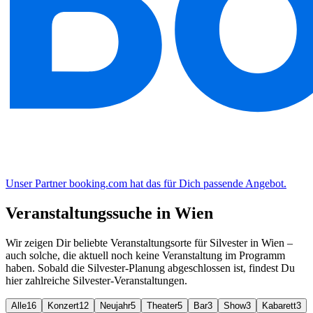
Unser Partner booking.com hat das für Dich passende Angebot.
Veranstaltungssuche in Wien
Wir zeigen Dir beliebte Veranstaltungsorte für Silvester in Wien –
auch solche, die aktuell noch keine Veranstaltung im Programm
haben. Sobald die Silvester-Planung abgeschlossen ist, findest Du
hier zahlreiche Silvester-Veranstaltungen.
Alle
16
Konzert
12
Neujahr
5
Theater
5
Bar
3
Show
3
Kabarett
3