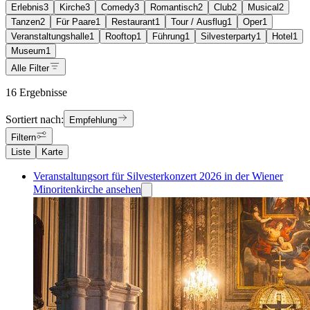
Erlebnis
3
Kirche
3
Comedy
3
Romantisch
2
Club
2
Musical
2
Tanzen
2
Für Paare
1
Restaurant
1
Tour / Ausflug
1
Oper
1
Veranstaltungshalle
1
Rooftop
1
Führung
1
Silvesterparty
1
Hotel
1
Museum
1
Alle Filter
16 Ergebnisse
Sortiert nach:
Empfehlung
Filtern
Liste
Karte
Veranstaltungsort für Silvesterkonzert 2026 in der Wiener
Minoritenkirche ansehen