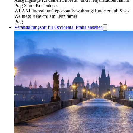
Ausgangslage für deinen Silvester- und Neujahrsaufenthalt in
Prag.
Sauna
Kostenloses
WLAN
Fitnessraum
Gepäckaufbewahrung
Hunde erlaubt
Spa /
Wellness-Bereich
Familienzimmer
Prag
Veranstaltungsort für Occidental Praha ansehen