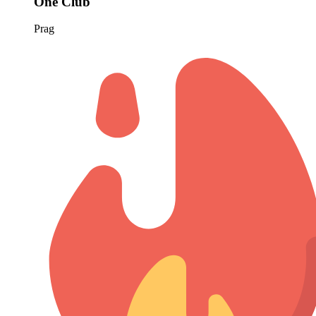
One Club
Prag