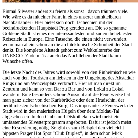
Einmal Silvester anders zu feiern als sonst - davon träumen viele.
Wie wäre es da mit einer Fahrt in eines unserer unmittelbaren
Nachbarländer? Hier bietet sich doch Tschechien mit der
beeindruckenden Hauptstadt Prag geradezu an. Die so genannte
Goldene Stadt ist eines der interessantesten und zudem beliebtesten
Reiseziele in Europa. Eine Tatsache, die einen nicht verwundert,
wenn man allein schon an die architektonische Schönheit der Stadt
denkt. Die komplette Altstadt gehört zum Weltkulturerbe der
UNESCO. Zudem lässt auch das Nachtleben der Stadt kaum
Wünsche offen.
Die letzte Nacht des Jahres wird sowohl von den Einheimischen wie
auch von den Touristen am liebsten in der Umgebung des Altstädter
Rings und am Wenzelsplatz verbracht. Hier ist man direkt im
Zentrum und kann so von Bar zu Bar und von Lokal zu Lokal
wandern. Eine besonders schöne Aussicht auf die Feuerwerke hat
man ganz sicher von der Karlsbrücke oder dem Hradschin, der
berühmtesten tschechischen Burg. Das imposanteste Feuerwerk der
Stadt wird in den malerischen Hügeln über dem Moldau-Tal
abgeschossen. In den Clubs und Diskotheken wird meist ein
umfassendes Silvesterprogramm angeboten. Dafür ist jedoch meist
eine Reservierung nötig. So gibt es zum Beispiel den vielleicht
hippsten Prager Hot Spot "Club Duplex", in dem schon Mick