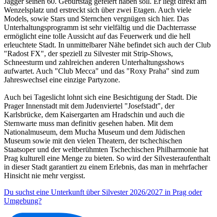
Jagger seinen 60. Geburtstag gefeiert haben soll. Er liegt direkt am
Wenzelsplatz und erstreckt sich über zwei Etagen. Auch viele
Models, sowie Stars und Sternchen vergnügen sich hier. Das
Unterhaltungsprogramm ist sehr vielfältig und die Dachterrasse
ermöglicht eine tolle Aussicht auf das Feuerwerk und die hell
erleuchtete Stadt. In unmittelbarer Nähe befindet sich auch der Club
"Radost FX", der speziell zu Silvester mit Strip-Shows,
Schneesturm und zahlreichen anderen Unterhaltungsshows
aufwartet. Auch "Club Mecca" und das "Roxy Praha" sind zum
Jahreswechsel eine einzige Partyzone.
Auch bei Tageslicht lohnt sich eine Besichtigung der Stadt. Die
Prager Innenstadt mit dem Judenviertel "Josefstadt", der
Karlsbrücke, dem Kaisergarten am Hradschin und auch die
Sternwarte muss man definitiv gesehen haben. Mit dem
Nationalmuseum, dem Mucha Museum und dem Jüdischen
Museum sowie mit den vielen Theatern, der tschechischen
Staatsoper und der weltberühmten Tschechischen Philharmonie hat
Prag kulturell eine Menge zu bieten. So wird der Silvesteraufenthalt
in dieser Stadt garantiert zu einem Erlebnis, das man in mehrfacher
Hinsicht nie mehr vergisst.
Du suchst eine Unterkunft über Silvester 2026/2027 in Prag oder
Umgebung?