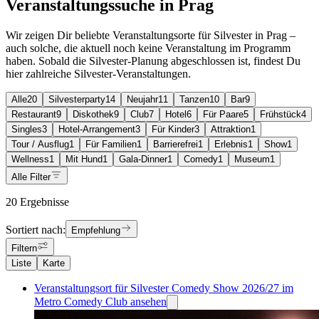
Veranstaltungssuche in Prag
Wir zeigen Dir beliebte Veranstaltungsorte für Silvester in Prag –
auch solche, die aktuell noch keine Veranstaltung im Programm
haben. Sobald die Silvester-Planung abgeschlossen ist, findest Du
hier zahlreiche Silvester-Veranstaltungen.
Alle
20
Silvesterparty
14
Neujahr
11
Tanzen
10
Bar
9
Restaurant
9
Diskothek
9
Club
7
Hotel
6
Für Paare
5
Frühstück
4
Singles
3
Hotel-Arrangement
3
Für Kinder
3
Attraktion
1
Tour / Ausflug
1
Für Familien
1
Barrierefrei
1
Erlebnis
1
Show
1
Wellness
1
Mit Hund
1
Gala-Dinner
1
Comedy
1
Museum
1
Alle Filter
20 Ergebnisse
Sortiert nach:
Empfehlung
Filtern
Liste
Karte
Veranstaltungsort für Silvester Comedy Show 2026/27 im
Metro Comedy Club ansehen