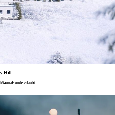
y Hill
ch
Sauna
Hunde erlaubt